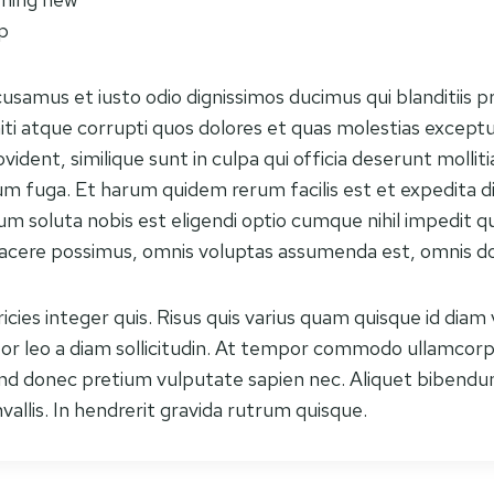
p
cusamus et iusto odio dignissimos ducimus qui blanditiis 
ti atque corrupti quos dolores et quas molestias exceptur
vident, similique sunt in culpa qui officia deserunt mollitia
m fuga. Et harum quidem rerum facilis est et expedita d
um soluta nobis est eligendi optio cumque nihil impedit q
acere possimus, omnis voluptas assumenda est, omnis do
cies integer quis. Risus quis varius quam quisque id diam 
tor leo a diam sollicitudin. At tempor commodo ullamcorp
end donec pretium vulputate sapien nec. Aliquet bibendum
allis. In hendrerit gravida rutrum quisque.