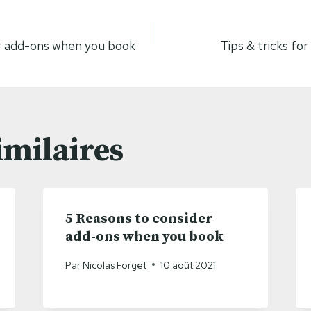
ion
r add-ons when you book
Tips & tricks fo
imilaires
5 Reasons to consider
add-ons when you book
Par
Nicolas Forget
10 août 2021