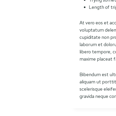
Length of tri
At vero eos et ac
voluptatum deleni
cupiditate non pro
laborum et doloru
libero tempore, c
maxime placeat f
Bibendum est ultri
aliquam ut portti
scelerisque eleif
gravida neque conv