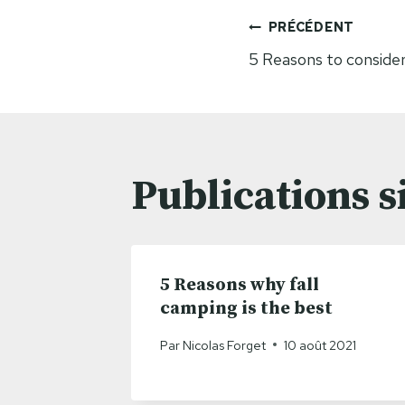
Navigat
PRÉCÉDENT
5 Reasons to conside
de
l’article
Publications s
5 Reasons why fall
camping is the best
Par
Nicolas Forget
10 août 2021