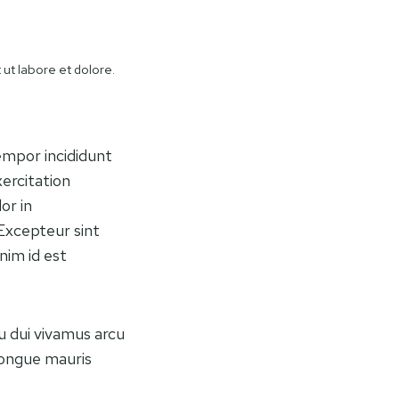
 ut labore et dolore.
empor incididunt
ercitation
or in
 Excepteur sint
nim id est
cu dui vivamus arcu
congue mauris