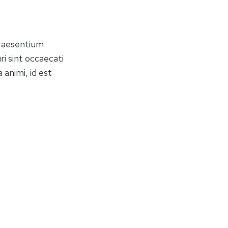
praesentium
i sint occaecati
 animi, id est