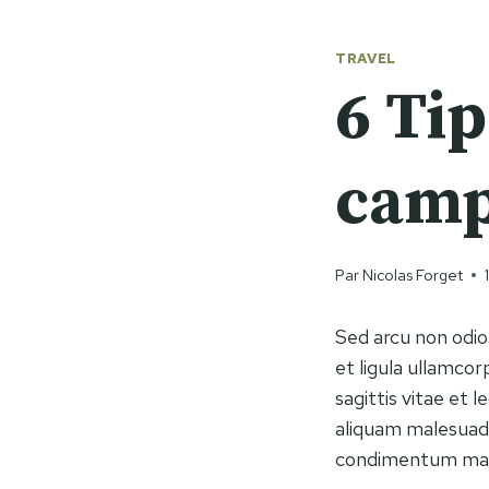
TRAVEL
6 Tip
camp
Par
Nicolas Forget
Sed arcu non odio
et ligula ullamc
sagittis vitae et 
aliquam malesuada 
condimentum matt