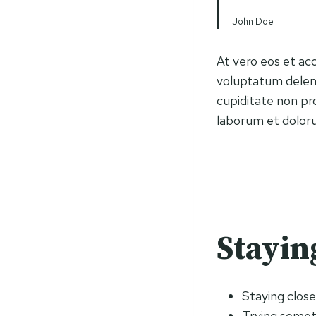
John Doe
At vero eos et ac
voluptatum deleni
cupiditate non pro
laborum et dolor
Stayin
Staying clos
Trying some