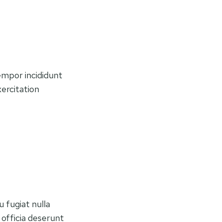
empor incididunt
ercitation
u fugiat nulla
 officia deserunt