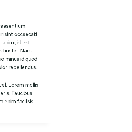
praesentium
i sint occaecati
 animi, id est
istinctio. Nam
uo minus id quod
lor repellendus.
vel. Lorem mollis
er a. Faucibus
 enim facilisis