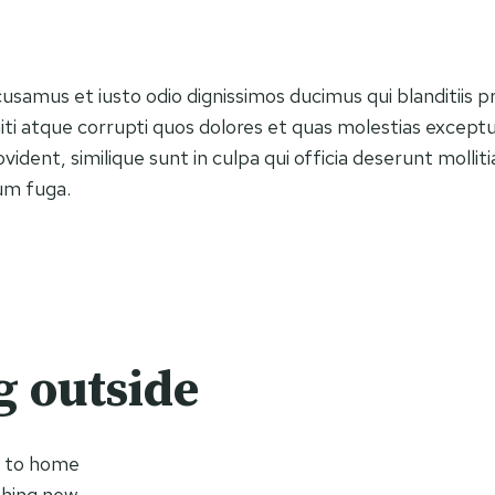
cusamus et iusto odio dignissimos ducimus qui blanditiis 
ti atque corrupti quos dolores et quas molestias exceptur
vident, similique sunt in culpa qui officia deserunt mollitia
um fuga.
g outside
e to home
thing new